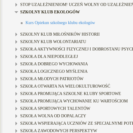
STOP UZALEŻNIENIOM! UCZEŃ WOLNY OD UZALEŻNIE
SZKOLNY KLUB EKOLOGÓW
Kurs Opiekun szkolnego klubu ekologów
SZKOLNY KLUB MIŁOŚNIKÓW HISTORII
SZKOLNY KLUB WOLONTARIATU
SZKOŁA AKTYWNOŚCI FIZYCZNEJ I DOBROSTANU PSYCH
SZKOŁA DLA NIEPODLEGŁEJ
SZKOŁA DOBREGO WYCHOWANIA
SZKOŁA LOGICZNEGO MYŚLENIA
SZKOŁA MŁODYCH PATRIOTÓW
SZKOŁA OTWARTA NA WIELOKULTUROWOŚĆ
SZKOŁA PROMUJĄCA SZKOLNE KLUBY SPORTOWE
SZKOŁA PROMUJĄCA WYCHOWANIE KU WARTOŚCIOM
SZKOŁA SPORTOWYCH TALENTÓW
SZKOŁA WOLNA OD DOPALACZY
SZKOŁA WSPIERAJĄCA UCZNIÓW ZE SPECJALNYMI POTR
SZKOŁA ZAWODOWYCH PERSPEKTYW