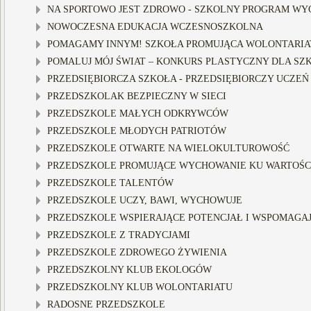
NA SPORTOWO JEST ZDROWO - SZKOLNY PROGRAM WY
NOWOCZESNA EDUKACJA WCZESNOSZKOLNA
POMAGAMY INNYM! SZKOŁA PROMUJĄCA WOLONTARIA
POMALUJ MÓJ ŚWIAT – KONKURS PLASTYCZNY DLA SZKÓ
PRZEDSIĘBIORCZA SZKOŁA - PRZEDSIĘBIORCZY UCZEŃ
PRZEDSZKOLAK BEZPIECZNY W SIECI
PRZEDSZKOLE MAŁYCH ODKRYWCÓW
PRZEDSZKOLE MŁODYCH PATRIOTÓW
PRZEDSZKOLE OTWARTE NA WIELOKULTUROWOŚĆ
PRZEDSZKOLE PROMUJĄCE WYCHOWANIE KU WARTOŚ
PRZEDSZKOLE TALENTÓW
PRZEDSZKOLE UCZY, BAWI, WYCHOWUJE
PRZEDSZKOLE WSPIERAJĄCE POTENCJAŁ I WSPOMAGAJĄ
PRZEDSZKOLE Z TRADYCJAMI
PRZEDSZKOLE ZDROWEGO ŻYWIENIA
PRZEDSZKOLNY KLUB EKOLOGÓW
PRZEDSZKOLNY KLUB WOLONTARIATU
RADOSNE PRZEDSZKOLE