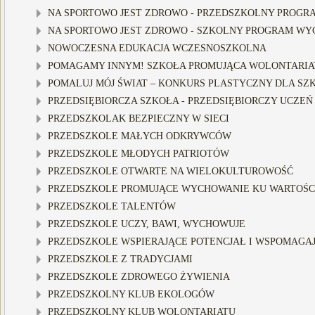
NA SPORTOWO JEST ZDROWO - PRZEDSZKOLNY PROGRA
NA SPORTOWO JEST ZDROWO - SZKOLNY PROGRAM WY
NOWOCZESNA EDUKACJA WCZESNOSZKOLNA
POMAGAMY INNYM! SZKOŁA PROMUJĄCA WOLONTARIA
POMALUJ MÓJ ŚWIAT – KONKURS PLASTYCZNY DLA SZKÓ
PRZEDSIĘBIORCZA SZKOŁA - PRZEDSIĘBIORCZY UCZEŃ
PRZEDSZKOLAK BEZPIECZNY W SIECI
PRZEDSZKOLE MAŁYCH ODKRYWCÓW
PRZEDSZKOLE MŁODYCH PATRIOTÓW
PRZEDSZKOLE OTWARTE NA WIELOKULTUROWOŚĆ
PRZEDSZKOLE PROMUJĄCE WYCHOWANIE KU WARTOŚ
PRZEDSZKOLE TALENTÓW
PRZEDSZKOLE UCZY, BAWI, WYCHOWUJE
PRZEDSZKOLE WSPIERAJĄCE POTENCJAŁ I WSPOMAGAJĄ
PRZEDSZKOLE Z TRADYCJAMI
PRZEDSZKOLE ZDROWEGO ŻYWIENIA
PRZEDSZKOLNY KLUB EKOLOGÓW
PRZEDSZKOLNY KLUB WOLONTARIATU