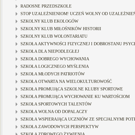
RADOSNE PRZEDSZKOLE
STOP UZALEŻNIENIOM! UCZEŃ WOLNY OD UZALEŻNIE
SZKOLNY KLUB EKOLOGÓW
SZKOLNY KLUB MIŁOŚNIKÓW HISTORII
SZKOLNY KLUB WOLONTARIATU
SZKOŁA AKTYWNOŚCI FIZYCZNEJ I DOBROSTANU PSYCH
SZKOŁA DLA NIEPODLEGŁEJ
SZKOŁA DOBREGO WYCHOWANIA
SZKOŁA LOGICZNEGO MYŚLENIA
SZKOŁA MŁODYCH PATRIOTÓW
SZKOŁA OTWARTA NA WIELOKULTUROWOŚĆ
SZKOŁA PROMUJĄCA SZKOLNE KLUBY SPORTOWE
SZKOŁA PROMUJĄCA WYCHOWANIE KU WARTOŚCIOM
SZKOŁA SPORTOWYCH TALENTÓW
SZKOŁA WOLNA OD DOPALACZY
SZKOŁA WSPIERAJĄCA UCZNIÓW ZE SPECJALNYMI POTR
SZKOŁA ZAWODOWYCH PERSPEKTYW
SZKOŁA ZDROWEGO ŻYWIENIA