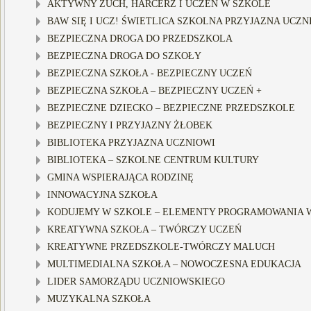
AKTYWNY ZUCH, HARCERZ I UCZEŃ W SZKOLE
BAW SIĘ I UCZ! ŚWIETLICA SZKOLNA PRZYJAZNA UCZN
BEZPIECZNA DROGA DO PRZEDSZKOLA
BEZPIECZNA DROGA DO SZKOŁY
BEZPIECZNA SZKOŁA - BEZPIECZNY UCZEŃ
BEZPIECZNA SZKOŁA – BEZPIECZNY UCZEŃ +
BEZPIECZNE DZIECKO – BEZPIECZNE PRZEDSZKOLE
BEZPIECZNY I PRZYJAZNY ŻŁOBEK
BIBLIOTEKA PRZYJAZNA UCZNIOWI
BIBLIOTEKA – SZKOLNE CENTRUM KULTURY
GMINA WSPIERAJĄCA RODZINĘ
INNOWACYJNA SZKOŁA
KODUJEMY W SZKOLE – ELEMENTY PROGRAMOWANIA W
KREATYWNA SZKOŁA – TWÓRCZY UCZEŃ
KREATYWNE PRZEDSZKOLE-TWÓRCZY MALUCH
MULTIMEDIALNA SZKOŁA – NOWOCZESNA EDUKACJA
LIDER SAMORZĄDU UCZNIOWSKIEGO
MUZYKALNA SZKOŁA