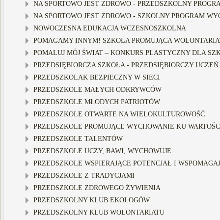
NA SPORTOWO JEST ZDROWO - PRZEDSZKOLNY PROGRA
NA SPORTOWO JEST ZDROWO - SZKOLNY PROGRAM WY
NOWOCZESNA EDUKACJA WCZESNOSZKOLNA
POMAGAMY INNYM! SZKOŁA PROMUJĄCA WOLONTARIA
POMALUJ MÓJ ŚWIAT – KONKURS PLASTYCZNY DLA SZKÓ
PRZEDSIĘBIORCZA SZKOŁA - PRZEDSIĘBIORCZY UCZEŃ
PRZEDSZKOLAK BEZPIECZNY W SIECI
PRZEDSZKOLE MAŁYCH ODKRYWCÓW
PRZEDSZKOLE MŁODYCH PATRIOTÓW
PRZEDSZKOLE OTWARTE NA WIELOKULTUROWOŚĆ
PRZEDSZKOLE PROMUJĄCE WYCHOWANIE KU WARTOŚ
PRZEDSZKOLE TALENTÓW
PRZEDSZKOLE UCZY, BAWI, WYCHOWUJE
PRZEDSZKOLE WSPIERAJĄCE POTENCJAŁ I WSPOMAGAJĄ
PRZEDSZKOLE Z TRADYCJAMI
PRZEDSZKOLE ZDROWEGO ŻYWIENIA
PRZEDSZKOLNY KLUB EKOLOGÓW
PRZEDSZKOLNY KLUB WOLONTARIATU